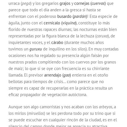
urraca
(
pega
) y los gregarios
grajos
y
cornejas
(
cuervos
)
que
parece que todo el día anden a la gresca si hasta se
enfrentan con el poderoso
busardo
(
pardón
)
! Esta especie de
águila, junto con el
cernícalo
(
viquina
)
, constituye lo más
florido de nuestras rapaces diurnas; las nocturnas están bien
representadas por la figura blanca de la
lechuza
(
coruxa
), de
inquietantes voces, y el
cárabo
(durante muchos años
tuvimos un
guruxu
de inquilino en los silos). En muy contadas
ocasiones nos ha regalado su presencia algún faisán por
nuestros prados compitiendo con los cuervos por los granos
de maíz; lo que sí se oye con frecuencia es su chirriante
llamada. El previsor
arrendajo
(
gao
)
entierra en el otoño
bellotas para tiempos de crisis… como parece que no
siempre es capaz de recuperarlas en la práctica resulta un
eficaz propagador de vegetación autóctona.
Aunque son algo camorristas y nos acaban con los
arbeyos
, a
los
mirlos
(
miruellos
) se les perdona todo por su trino que si
se puede escuchar en cualquier rincón de la ciudad, es en el
silencio del campo donde mejor se aprecia su atractiva