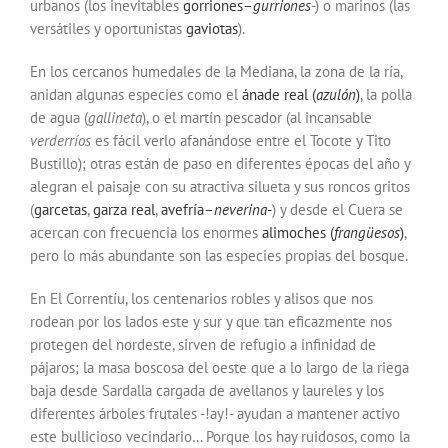
urbanos (los inevitables
gorriones
–
gurriones
-) o marinos (las
versátiles y oportunistas
gaviotas
).
En los cercanos humedales de la Mediana, la zona de la ría,
anidan algunas especies como el
ánade real
(
azulón
)
, la
polla
de agua
(
gallineta
), o el
martín pescador
(al incansable
verderríos
es fácil verlo afanándose entre el Tocote y Tito
Bustillo); otras están de paso en diferentes épocas del año y
alegran el paisaje con su atractiva silueta y sus roncos gritos
(
garcetas
,
garza real
,
avefría
–
neverina-
) y desde el Cuera se
acercan con frecuencia los enormes
alimoches
(
frangüesos
)
,
pero lo más abundante son las especies propias del bosque.
En El Correntíu, los centenarios robles y alisos que nos
rodean por los lados este y sur y que tan eficazmente nos
protegen del nordeste, sirven de refugio a infinidad de
pájaros; la masa boscosa del oeste que a lo largo de la riega
baja desde Sardalla cargada de avellanos y laureles y los
diferentes árboles frutales -!ay!- ayudan a mantener activo
este bullicioso vecindario… Porque los hay ruidosos, como la