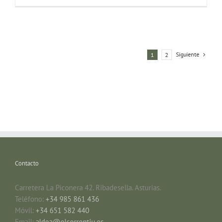
Siguiente
1
2
Contacto
Carretera La Piconera 42. Ribadesella. Asturias.
Teléfono:
+34 985 861 436
Móvil:
+34 651 582 440
Email:
aldea@elcorrentiu.es