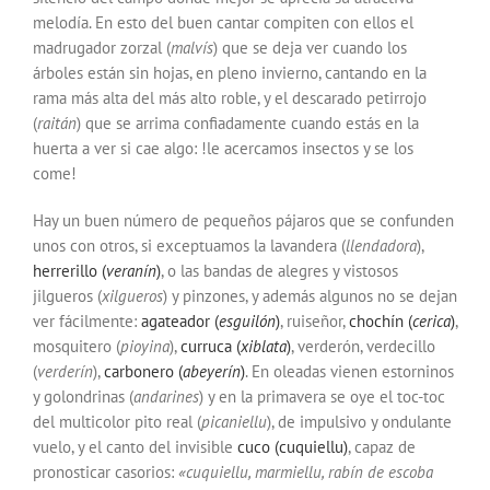
melodía. En esto del buen cantar compiten con ellos el
madrugador
zorzal
(
malvís
) que se deja ver cuando los
árboles están sin hojas, en pleno invierno, cantando en la
rama más alta del más alto roble, y el descarado
petirrojo
(
raitán
) que se arrima confiadamente cuando estás en la
huerta a ver si cae algo: !le acercamos insectos y se los
come!
Hay un buen número de pequeños pájaros que se confunden
unos con otros, si exceptuamos la
lavandera
(
llendadora
),
herrerillo
(
veranín
)
, o las bandas de alegres y vistosos
jilgueros
(
xilgueros
) y
pinzones
, y además algunos no se dejan
ver fácilmente:
agateador
(
esguilón
)
,
ruiseñor
,
chochín
(
cerica
)
,
mosquitero
(
pioyina
),
curruca
(
xiblata
)
,
verderón
,
verdecillo
(
verderín
),
carbonero
(
abeyerín
)
. En oleadas vienen
estorninos
y golondrinas (
andarines
) y en la primavera se oye el toc-toc
del multicolor
pito real
(
picaniellu
), de impulsivo y ondulante
vuelo, y el canto del invisible
cuco
(
cuquiellu
)
, capaz de
pronosticar casorios:
«cuquiellu, marmiellu, rabín de escoba