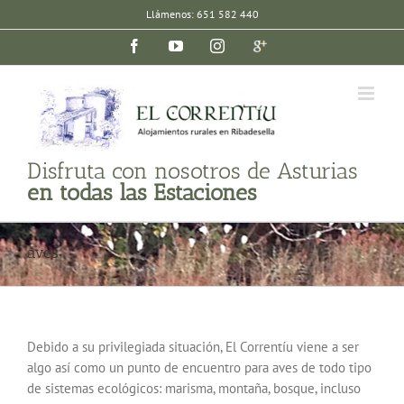
Saltar
Llámenos: 651 582 440
al
Facebook
YouTube
Instagram
Google
contenido
plus
Disfruta con nosotros de Asturias
en todas las Estaciones
aves
Debido a su privilegiada situación, El Correntíu viene a ser
algo así como un punto de encuentro para aves de todo tipo
de sistemas ecológicos: marisma, montaña, bosque, incluso