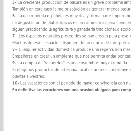
5-
La creciente producción de basura es un grave problema amb
También en este caso la mejor solución es generar menos basura y
6-
La gastronomía española es muy rica y forma parte importante
La degustación de platos típicos es un camino más para conocer
siguen practicando la agricultura y ganadería tradicional o ecol
7
– Los espacios naturales protegidos se han creado para preserv
Muchos de estos espacios disponen de un centro de interpretació
8
– Cualquier actividad doméstica produce una repercusión má
Empeñarse en crear un ambiente que nos permita andar por casa
9-
La compra de “recuerdos” es una costumbre muy extendida.
Si elegimos productos de artesanía local estaremos contribuye
plantas silvestres.
10-
Las vacaciones son el período de mayor convivencia con nue
En definitiva las vacaciones son una ocasión obligada para comp