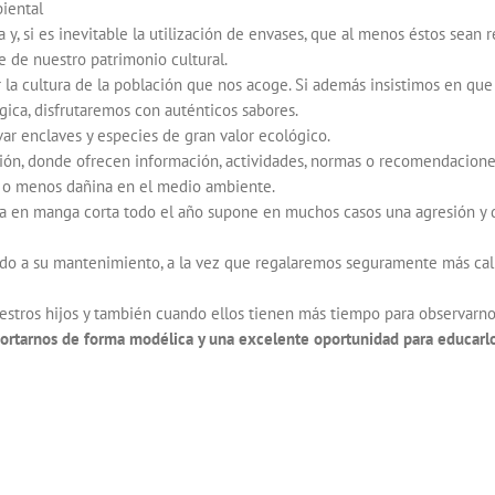
iental
, si es inevitable la utilización de envases, que al menos éstos sean r
 de nuestro patrimonio cultural.
 la cultura de la población que nos acoge. Si además insistimos en qu
ógica, disfrutaremos con auténticos sabores.
ar enclaves y especies de gran valor ecológico.
n, donde ofrecen información, actividades, normas o recomendaciones ú
s o menos dañina en el medio ambiente.
 en manga corta todo el año supone en muchos casos una agresión y de
ndo a su mantenimiento, a la vez que regalaremos seguramente más cali
stros hijos y también cuando ellos tienen más tiempo para observarno
ortarnos de forma modélica y una excelente oportunidad para educarlos