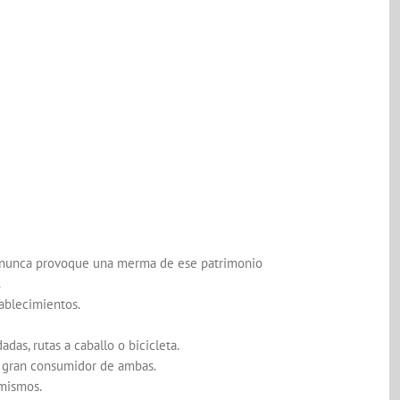
cta nunca provoque una merma de ese patrimonio
.
tablecimientos.
as, rutas a caballo o bicicleta.
un gran consumidor de ambas.
 mismos.