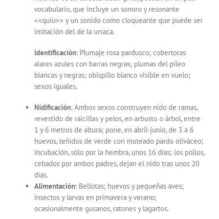
vocabulario, que incluye un sonoro y resonante
<<quiu>> y un sonido como cloqueante que puede ser
imitación del de la urraca.
Identificación
: Plumaje rosa pardusco; cobertoras
alares azules con barras negras; plumas del píleo
blancas y negras; obispillo blanco visible en vuelo;
sexos iguales.
Nidificación
: Ambos sexos construyen nido de ramas,
revestido de raicillas y pelos, en arbusto o árbol, entre
1 y 6 metros de altura; pone, en abril-junio, de 3 a 6
huevos, teñidos de verde con moteado pardo oliváceo;
incubación, sólo por la hembra, unos 16 días; los pollos,
cebados por ambos padres, dejan el nido tras unos 20
días.
Alimentación
: Bellotas; huevos y pequeñas aves;
insectos y larvas en primavera y verano;
ocasionalmente gusanos, ratones y lagartos.