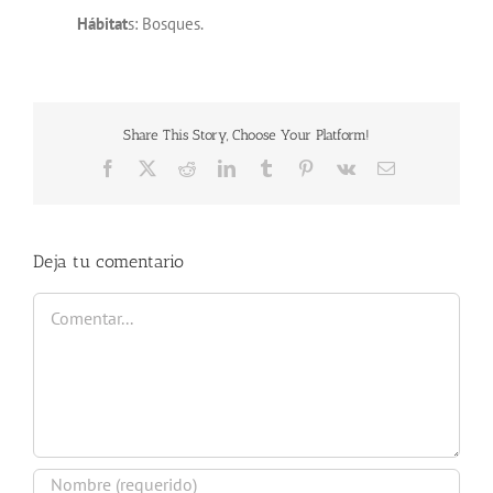
Hábitat
s: Bosques.
Share This Story, Choose Your Platform!
Facebook
X
Reddit
LinkedIn
Tumblr
Pinterest
Vk
Correo
electrónico
Deja tu comentario
Comentar