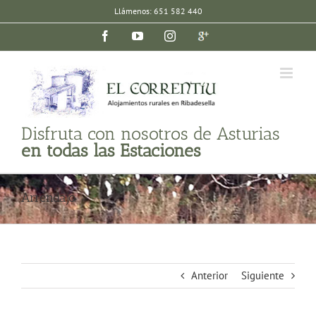
Saltar
Llámenos: 651 582 440
al
Facebook
YouTube
Instagram
Google
contenido
plus
Disfruta con nosotros de Asturias
en todas las Estaciones
Arrendajo
Anterior
Siguiente