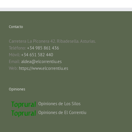
Contacto
Carretera La Piconera 42. Ribadesella. Asturias.
Teléfono:
+34 985 861 436
Móvil:
+34 651 582 440
Email:
aldea@elcorrentiu.es
Web:
https://www.elcorrentiu.es
Opiniones
Opiniones de Los Silos
Opiniones de El Correntíu