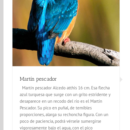
Lechuza com
Aves de El Correntíu
Fa
Martín pescador
Martín pescador Alcedo atthis 16 cm. Esa flecha
azul turquesa que surge con un grito estridente y
desaparece en un recodo del río es el Martín
Pescador. Su pico en puñal, de temibles
proporciones, alarga su rechoncha figura. Con un
poco de paciencia, podrá vérsele sumergirse
vigorosamente bajo el agua, con el pico