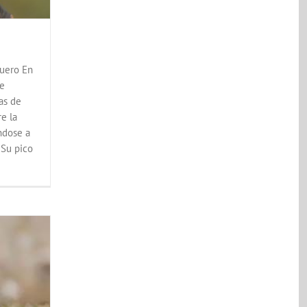
guero En
ue
as de
re la
ndose a
 Su pico