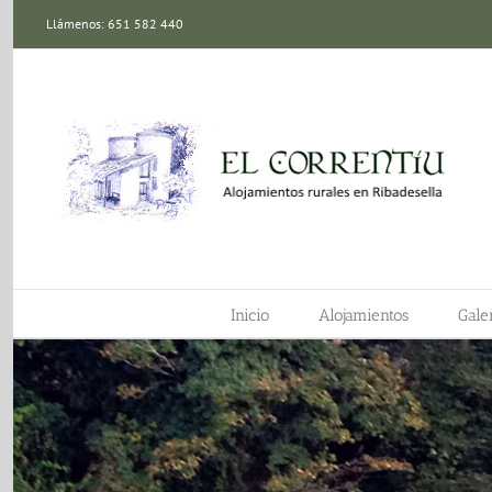
Saltar
Llámenos: 651 582 440
al
contenido
Inicio
Alojamientos
Galer