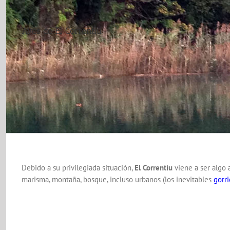
Aves de El Correntíu
Debido a su privilegiada situación,
El Correntíu
viene a ser algo 
marisma, montaña, bosque, incluso urbanos (los inevitables
gorr