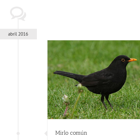
abril 2016
n
una y flora
Mirlo común