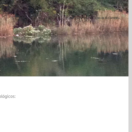
Inicio
Fauna y flora
Aves de El Correntíu
lógicos: