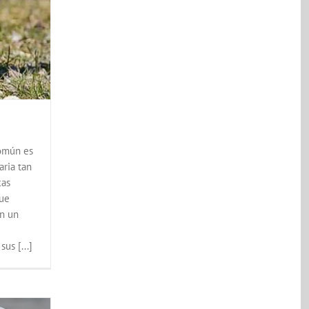
común es
aria tan
cas
que
en un
us [...]