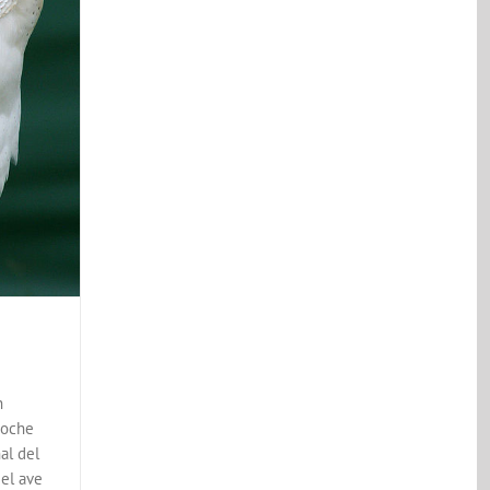
n
noche
al del
 el ave