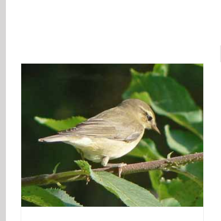
Mirlo comú
Aves de El Correntíu
Fa