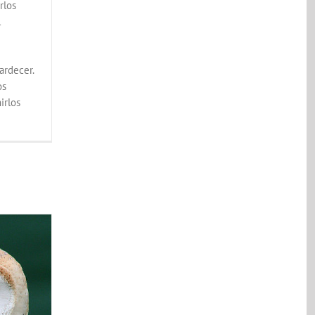
rlos
l
ardecer.
os
irlos