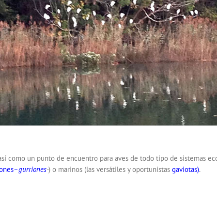
así como un punto de encuentro para aves de todo tipo de sistemas eco
iones
–
gurriones
-) o marinos (las versátiles y oportunistas
gaviotas
)
.