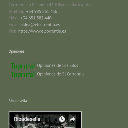
Carretera La Piconera 42. Ribadesella. Asturias.
Teléfono:
+34 985 861 436
Móvil:
+34 651 582 440
Email:
aldea@elcorrentiu.es
Web:
https://www.elcorrentiu.es
Opiniones
Opiniones de Los Silos
Opiniones de El Correntíu
Ribadesella