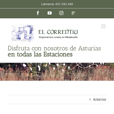
Saltar
Llámenos: 651 582 440
al
Facebook
YouTube
Instagram
Google
contenido
plus
Disfruta con nosotros de Asturias
en todas las Estaciones
castana
Anterior