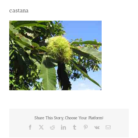
castana
Share This Story, Choose Your Platform!
Facebook
X
Reddit
LinkedIn
Tumblr
Pinterest
Vk
Correo
electrónico