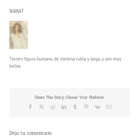
xana1
Tienen figura humana, de melena rubia y larga, y son muy
bellas
Share This Story, Choose Your Platform!
Facebook
X
Reddit
LinkedIn
Tumblr
Pinterest
Vk
Correo
electrónico
Deja tu comentario