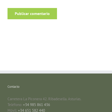
Contacto
Carretera La Piconera 42. Ribadesella. Asturias.
Teléfono:
+34 985 861 436
Móvil:
+34 651 582 440