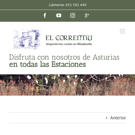
Saltar
Llámenos: 651 582 440
al
Facebook
YouTube
Instagram
Google
contenido
plus
Disfruta con nosotros de Asturias
en todas las Estaciones
xana1
Anterior