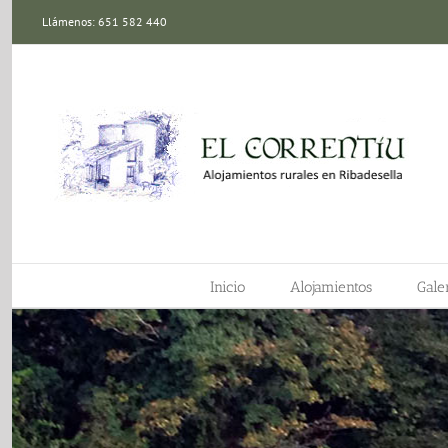
Saltar
Llámenos: 651 582 440
al
contenido
Inicio
Alojamientos
Galer