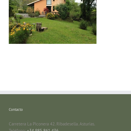
Contacto
Carretera La Piconera 42. Ribadesella. Asturias.
Teléfono:
+34 985 861 436