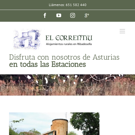
Saltar
Llámenos: 651 582 440
al
Facebook
YouTube
Instagram
Google
contenido
plus
Disfruta con nosotros de Asturias
en todas las Estaciones
apartamento-rural-silo-II-jardin