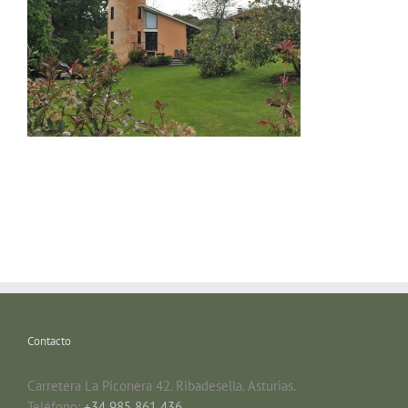
Contacto
Carretera La Piconera 42. Ribadesella. Asturias.
Teléfono:
+34 985 861 436