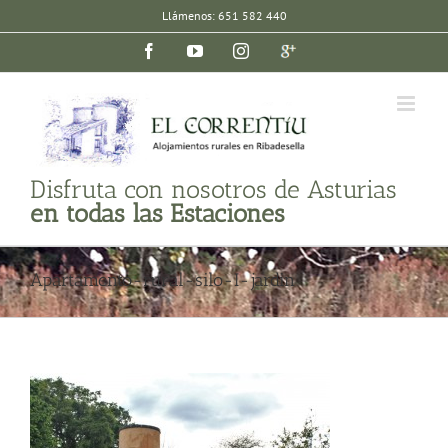
Saltar
Llámenos: 651 582 440
al
Facebook
YouTube
Instagram
Google
contenido
plus
Disfruta con nosotros de Asturias
en todas las Estaciones
Apartamento-rural-silo-I-jardin