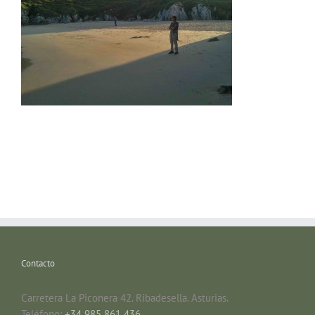
Contacto
Carretera La Piconera 42. Ribadesella. Asturias.
Teléfono:
+34 985 861 436