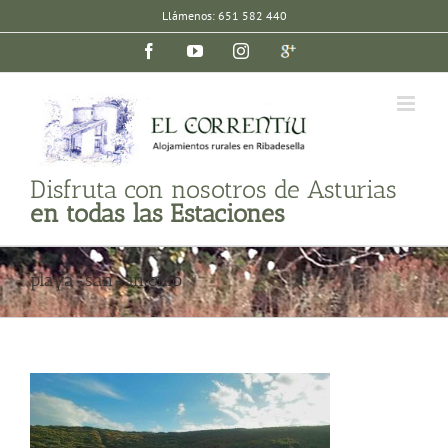
Saltar
Llámenos: 651 582 440
al
Facebook
YouTube
Instagram
Google
contenido
plus
Disfruta con nosotros de Asturias
en todas las Estaciones
playa-san-antonio