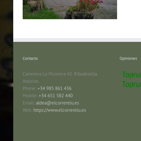
Contacto
Opiniones
Carretera La Piconera 42. Ribadesella.
Asturias.
Phone:
+34 985 861 436
Mobile:
+34 651 582 440
Email:
aldea@elcorrentiu.es
Web:
https://www.elcorrentiu.es