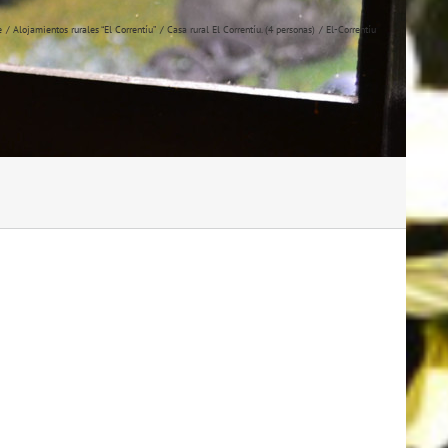
e
Alojamientos rurales “El Correntíu”
Casa rural El Correntíu. (4 personas)
El-Correntíu