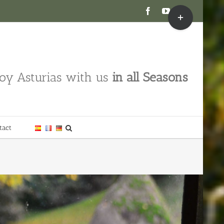
Toggle
Facebook
YouTube
Instagram
Sliding
Bar
Area
oy Asturias with us
in all Seasons
tact