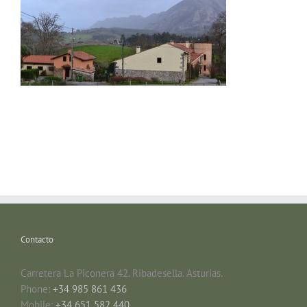
Contacto
Carretera La Piconera 42. Ribadesella. Asturias.
Phone:
+34 985 861 436
Mobile:
+34 651 582 440