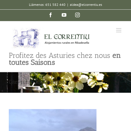
Skip
Llámenos: 651 582 440
|
aldea@elcorrentiu.es
to
Facebook
YouTube
Instagram
content
Profitez des Asturies chez nous
en
toutes Saisons
Gite-rural-El-Correntiu