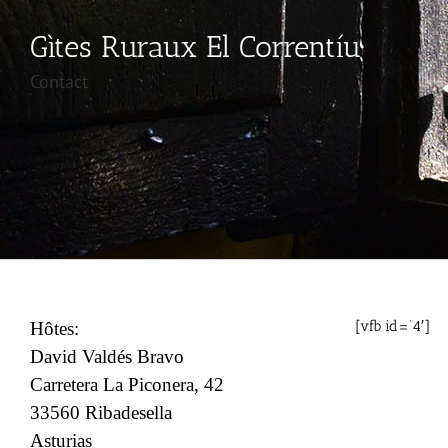
Gìtes Ruraux El Correntíu
Contact
[vfb id=’4′]
Hôtes:
David Valdés Bravo
Carretera La Piconera, 42
33560 Ribadesella
Asturias