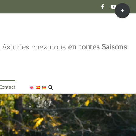
Toggle
Facebook
YouTube
Inst
Sliding
Bar
Area
s Asturies chez nous
en toutes Saisons
Contact