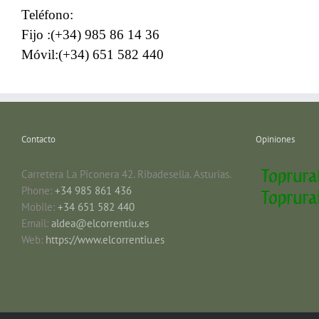
Teléfono:
Fijo :(+34) 985 86 14 36
Móvil:(+34) 651 582 440
Contacto
Opiniones
Carretera La Piconera 42. Ribadesella. Asturias.
Phone:
+34 985 861 436
Mobile:
+34 651 582 440
Email:
aldea@elcorrentiu.es
Web:
https://www.elcorrentiu.es