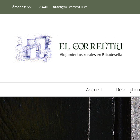
Skip
Llámenos: 651 582 440
|
aldea@elcorrentiu.es
to
content
Accueil
Descriptio