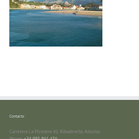
Contacto
Carretera La Piconera 42. Ribadesella. Asturias.
Phone:
+34 985 861 436