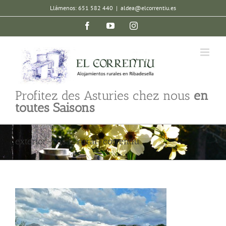
Skip
Llámenos: 651 582 440
|
aldea@elcorrentiu.es
to
Facebook
YouTube
Instagram
content
Profitez des Asturies chez nous
en
toutes Saisons
exterior-casa-rural-correntiu