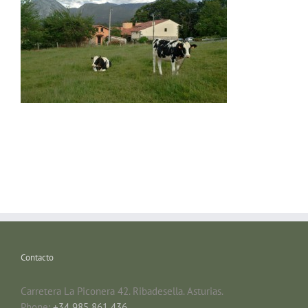
Contacto
Carretera La Piconera 42. Ribadesella. Asturias.
Phone:
+34 985 861 436