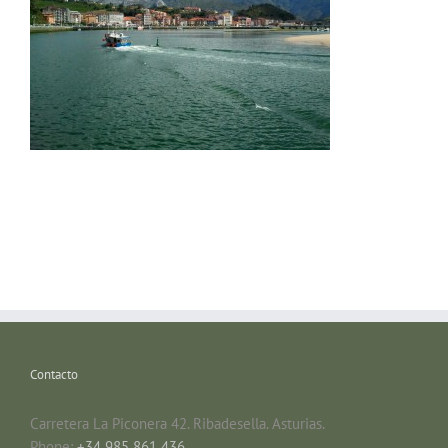
Contacto
Carretera La Piconera 42. Ribadesella. Asturias.
Phone:
+34 985 861 436