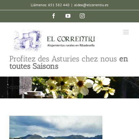
Skip
Llámenos: 651 582 440
|
aldea@elcorrentiu.es
to
Facebook
YouTube
Instagram
content
Profitez des Asturies chez nous
en
toutes Saisons
entrada-puerto-ribadesella