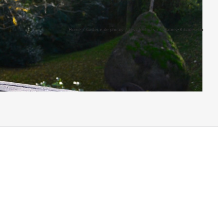
Home
Gallerie de photos
Les alentours
Calabrez-Ribadesella