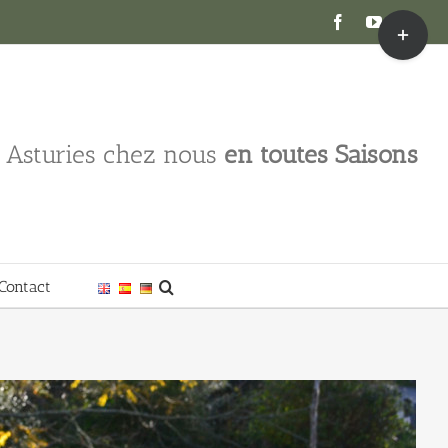
Toggle
Facebook
YouTube
Inst
Sliding
Bar
Area
s Asturies chez nous
en toutes Saisons
Contact