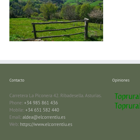
Contacto
Opiniones
Carretera La Piconera 42. Ribadesella. Asturias.
Phone:
+34 985 861 436
Mobile:
+34 651 582 440
Email:
aldea@elcorrentiu.es
Web:
https://www.elcorrentiu.es