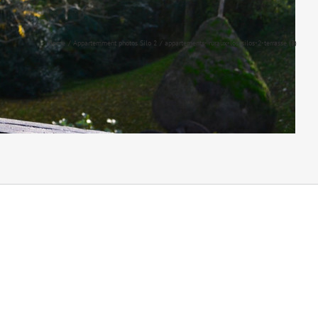
Home
Appartemment photos Silo 2
appartements- ruraux-los-silos-2-terrasse (3)