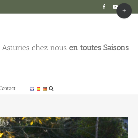
Toggle
Facebook
YouTube
Inst
Sliding
Bar
Area
s Asturies chez nous
en toutes Saisons
Contact