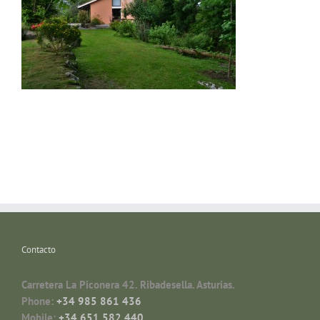
Contacto
Carretera La Piconera 42. Ribadesella. Asturias.
Phone:
+34 985 861 436
Mobile:
+34 651 582 440