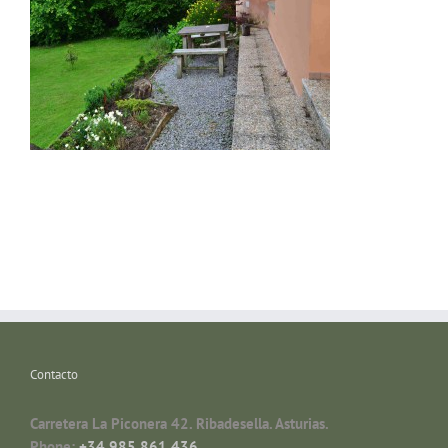
Contacto
Carretera La Piconera 42. Ribadesella. Asturias.
Phone:
+34 985 861 436