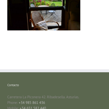
Contacto
Carretera La Piconera 42. Ribadesella. Asturias.
Phone:
+34 985 861 436
Mobile:
+34 651 582 440