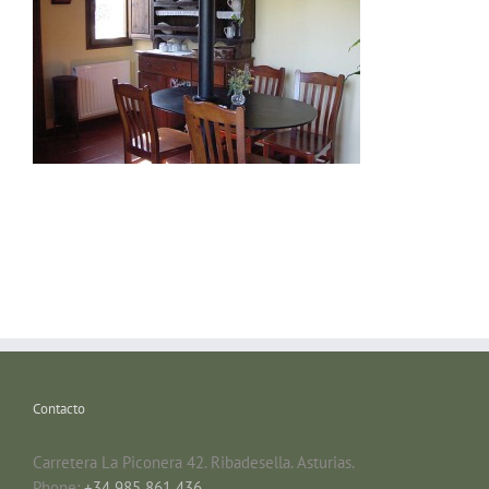
Contacto
Carretera La Piconera 42. Ribadesella. Asturias.
Phone:
+34 985 861 436